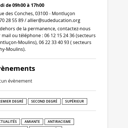
udi de 09h00 à 17h00
ue des Conches, 03100 - Montluçon
70 28 55 89 / allier@sudeducation.org
dehors de la per­ma­nence, contactez-​nous
 mail ou télé­phone : 06 12 15 24 36 (sec­teurs
tluçon-​Moulins), 06 22 33 40 93 ( sec­teurs
hy-Moulins).
vènements
cun évènement
REMIER DEGRÉ
SECOND DEGRÉ
SUPÉRIEUR
CTUALITÉS
AMIANTE
ANTIRACISME