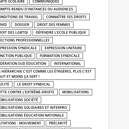
ARTE SCOLAIRE
COMMUNIQUÉS
OMPTE-RENDU D'INSTANCES OU AUDIENCES
ONDITIONS DE TRAVAIL
CONNAÎTRE SES DROITS
OVID
DOSSIER
DROIT DES FEMMES
ROIT DES LGBTQI
DÉFENDRE L'ECOLE PUBLIQUE
LECTIONS PROFESSIONNELLES
XPRESSION SYNDICALE
EXPRESSION UNITAIRE
ONCTION PUBLIQUE
FORMATION SYNDICALE
ÉDÉRATION SUD ÉDUCATION
INTERNATIONAL
A HIÉRARCHIE C'EST COMME LES ÉTAGÈRES, PLUS C'EST
AUT ET MOINS ÇA SERT !
ÏCITÉ
LE DROIT SYNDICAL
UTTE CONTRE L'EXTRÊME-DROITE
MOBILISATIONS
OBILISATIONS SOCIÉTÉ
OBILISATIONS SOLIDAIRES ET INTERPRO
OBILISATIONS ÉDUCATION NATIONALE
UTATIONS - MOUVEMENT
PRÉCARITÉ