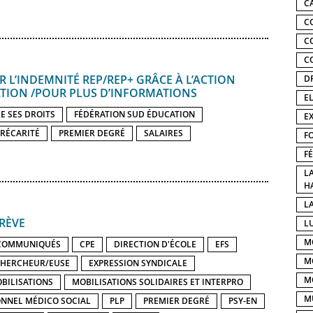
C
C
C
C
 L’INDEMNITÉ REP/​REP+ GRÂCE À L’ACTION
D
ATION /​POUR PLUS D’INFORMATIONS
E
E SES DROITS
FÉDÉRATION SUD ÉDUCATION
E
RÉCARITÉ
PREMIER DEGRÉ
SALAIRES
F
F
L
H
LA
RÈVE
L
M
COMMUNIQUÉS
CPE
DIRECTION D'ÉCOLE
EFS
M
CHERCHEUR/EUSE
EXPRESSION SYNDICALE
M
BILISATIONS
MOBILISATIONS SOLIDAIRES ET INTERPRO
M
NNEL MÉDICO SOCIAL
PLP
PREMIER DEGRÉ
PSY-EN