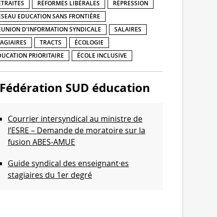
ETRAITES
RÉFORMES LIBÉRALES
RÉPRESSION
ÉSEAU EDUCATION SANS FRONTIÈRE
ÉUNION D'INFORMATION SYNDICALE
SALAIRES
TAGIAIRES
TRACTS
ÉCOLOGIE
DUCATION PRIORITAIRE
ÉCOLE INCLUSIVE
Fédération SUD éducation
Courrier intersyndical au ministre de
l’ESRE – Demande de moratoire sur la
fusion ABES-AMUE
Guide syndical des enseignant·es
stagiaires du 1er degré
Communiqué de l’intersyndicale de
l’Enseignement supérieur et de la