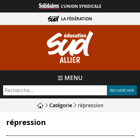
Aller
L'UNION SYNDICALE
directement
au
LA FÉDÉRATION
contenu
ALLIER
MENU
Catégorie
répression
répression