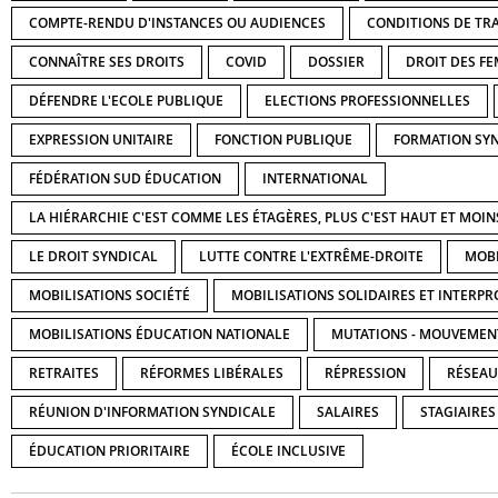
COMPTE-RENDU D'INSTANCES OU AUDIENCES
CONDITIONS DE TR
CONNAÎTRE SES DROITS
COVID
DOSSIER
DROIT DES F
DÉFENDRE L'ECOLE PUBLIQUE
ELECTIONS PROFESSIONNELLES
EXPRESSION UNITAIRE
FONCTION PUBLIQUE
FORMATION SY
FÉDÉRATION SUD ÉDUCATION
INTERNATIONAL
LA HIÉRARCHIE C'EST COMME LES ÉTAGÈRES, PLUS C'EST HAUT ET MOINS
LE DROIT SYNDICAL
LUTTE CONTRE L'EXTRÊME-DROITE
MOBI
MOBILISATIONS SOCIÉTÉ
MOBILISATIONS SOLIDAIRES ET INTERPR
MOBILISATIONS ÉDUCATION NATIONALE
MUTATIONS - MOUVEMEN
RETRAITES
RÉFORMES LIBÉRALES
RÉPRESSION
RÉSEAU
RÉUNION D'INFORMATION SYNDICALE
SALAIRES
STAGIAIRES
ÉDUCATION PRIORITAIRE
ÉCOLE INCLUSIVE