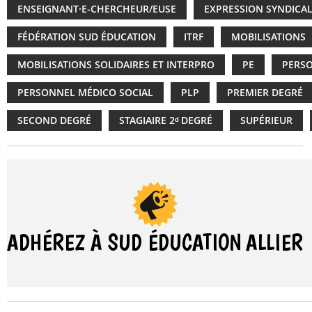
ENSEIGNANT·E-CHERCHEUR/EUSE
EXPRESSION SYNDICA
FÉDÉRATION SUD ÉDUCATION
ITRF
MOBILISATIONS
MOBILISATIONS SOLIDAIRES ET INTERPRO
PE
PERSO
PERSONNEL MÉDICO SOCIAL
PLP
PREMIER DEGRÉ
SECOND DEGRÉ
STAGIAIRE 2ᵈ DEGRÉ
SUPÉRIEUR
ADHÉREZ À SUD ÉDUCATION
ALLIER