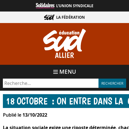
Aller
L'UNION SYNDICALE
directement
au
LA FÉDÉRATION
contenu
ALLIER
MENU
18 OCTOBRE : ON ENTRE DANS LA
Publié le
13/10/2022
La situation sociale exige une riposte déterminée, cha