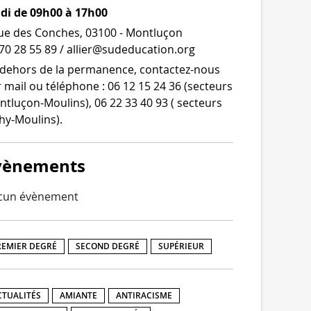
udi de 09h00 à 17h00
ue des Conches, 03100 - Montluçon
70 28 55 89 / allier@sudeducation.org
dehors de la per­ma­nence, contactez-​nous
 mail ou télé­phone : 06 12 15 24 36 (sec­teurs
tluçon-​Moulins), 06 22 33 40 93 ( sec­teurs
hy-Moulins).
vènements
cun évènement
REMIER DEGRÉ
SECOND DEGRÉ
SUPÉRIEUR
CTUALITÉS
AMIANTE
ANTIRACISME