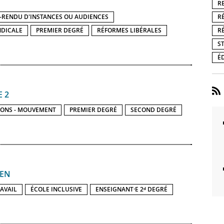
R
R
-RENDU D'INSTANCES OU AUDIENCES
R
NDICALE
PREMIER DEGRÉ
RÉFORMES LIBÉRALES
S
É
E 2
IONS - MOUVEMENT
PREMIER DEGRÉ
SECOND DEGRÉ
DEN
AVAIL
ÉCOLE INCLUSIVE
ENSEIGNANT·E 2ᵈ DEGRÉ