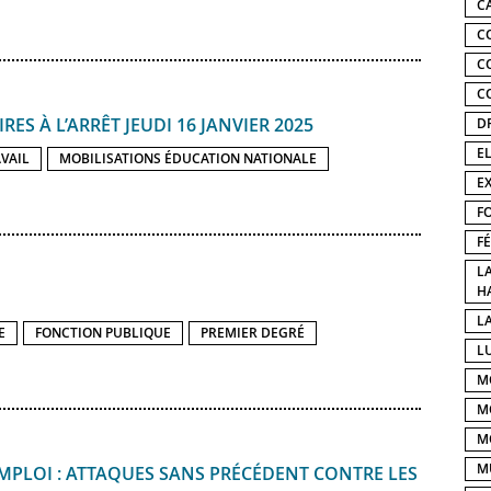
C
C
C
C
RES À L’ARRÊT JEUDI 16 JANVIER 2025
D
E
VAIL
MOBILISATIONS ÉDUCATION NATIONALE
E
F
F
L
H
LA
E
FONCTION PUBLIQUE
PREMIER DEGRÉ
L
M
M
M
M
 EMPLOI : ATTAQUES SANS PRÉCÉDENT CONTRE LES