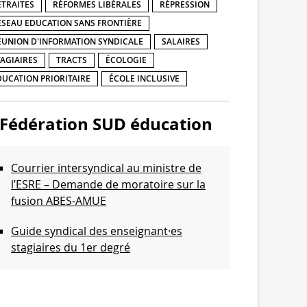
ETRAITES
RÉFORMES LIBÉRALES
RÉPRESSION
ÉSEAU EDUCATION SANS FRONTIÈRE
ÉUNION D'INFORMATION SYNDICALE
SALAIRES
TAGIAIRES
TRACTS
ÉCOLOGIE
DUCATION PRIORITAIRE
ÉCOLE INCLUSIVE
Fédération SUD éducation
Courrier intersyndical au ministre de
l’ESRE – Demande de moratoire sur la
fusion ABES-AMUE
Guide syndical des enseignant·es
stagiaires du 1er degré
Communiqué de l’intersyndicale de
l’Enseignement supérieur et de la