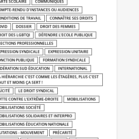
ARTE SCOLAIRE
COMMUNIQUÉS
OMPTE-RENDU D'INSTANCES OU AUDIENCES
ONDITIONS DE TRAVAIL
CONNAÎTRE SES DROITS
OVID
DOSSIER
DROIT DES FEMMES
ROIT DES LGBTQI
DÉFENDRE L'ECOLE PUBLIQUE
LECTIONS PROFESSIONNELLES
XPRESSION SYNDICALE
EXPRESSION UNITAIRE
ONCTION PUBLIQUE
FORMATION SYNDICALE
ÉDÉRATION SUD ÉDUCATION
INTERNATIONAL
A HIÉRARCHIE C'EST COMME LES ÉTAGÈRES, PLUS C'EST
AUT ET MOINS ÇA SERT !
ÏCITÉ
LE DROIT SYNDICAL
UTTE CONTRE L'EXTRÊME-DROITE
MOBILISATIONS
OBILISATIONS SOCIÉTÉ
OBILISATIONS SOLIDAIRES ET INTERPRO
OBILISATIONS ÉDUCATION NATIONALE
UTATIONS - MOUVEMENT
PRÉCARITÉ