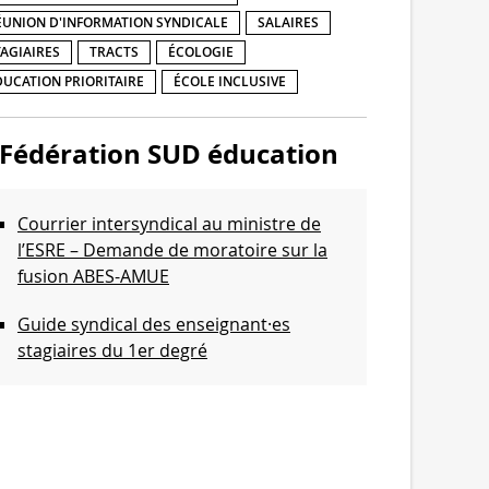
ÉUNION D'INFORMATION SYNDICALE
SALAIRES
TAGIAIRES
TRACTS
ÉCOLOGIE
DUCATION PRIORITAIRE
ÉCOLE INCLUSIVE
Fédération SUD éducation
Courrier intersyndical au ministre de
l’ESRE – Demande de moratoire sur la
fusion ABES-AMUE
Guide syndical des enseignant·es
stagiaires du 1er degré
Communiqué de l’intersyndicale de
l’Enseignement supérieur et de la
Recherche