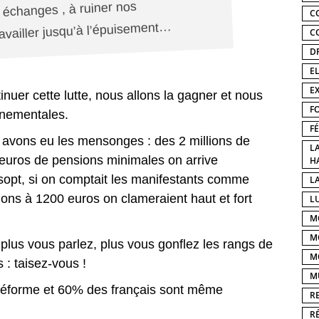
 échanges , à ruiner nos
C
travailler jusqu’à l’épuisement…
C
D
E
E
nuer cette lutte, nous allons la gagner et nous
F
rnementales.
F
s avons eu les mensonges : des 2 millions de
L
0 euros de pensions minimales on arrive
H
sopt, si on comptait les manifestants comme
LA
ions à 1200 euros on clameraient haut et fort
L
M
M
,
p
lus vous parlez, plus vous gonflez les rangs de
M
ns
: taisez-vous !
M
 réforme et 60% des français sont même
R
R