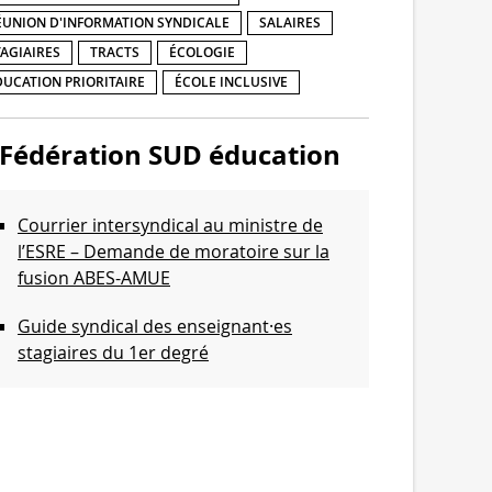
ÉUNION D'INFORMATION SYNDICALE
SALAIRES
TAGIAIRES
TRACTS
ÉCOLOGIE
DUCATION PRIORITAIRE
ÉCOLE INCLUSIVE
Fédération SUD éducation
Courrier intersyndical au ministre de
l’ESRE – Demande de moratoire sur la
fusion ABES-AMUE
Guide syndical des enseignant·es
stagiaires du 1er degré
Communiqué de l’intersyndicale de
l’Enseignement supérieur et de la
Recherche