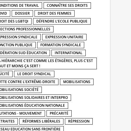
ONDITIONS DE TRAVAIL
CONNAÎTRE SES DROITS
OVID
DOSSIER
DROIT DES FEMMES
ROIT DES LGBTQI
DÉFENDRE L'ECOLE PUBLIQUE
LECTIONS PROFESSIONNELLES
XPRESSION SYNDICALE
EXPRESSION UNITAIRE
ONCTION PUBLIQUE
FORMATION SYNDICALE
ÉDÉRATION SUD ÉDUCATION
INTERNATIONAL
A HIÉRARCHIE C'EST COMME LES ÉTAGÈRES, PLUS C'EST
AUT ET MOINS ÇA SERT !
ÏCITÉ
LE DROIT SYNDICAL
UTTE CONTRE L'EXTRÊME-DROITE
MOBILISATIONS
OBILISATIONS SOCIÉTÉ
OBILISATIONS SOLIDAIRES ET INTERPRO
OBILISATIONS ÉDUCATION NATIONALE
UTATIONS - MOUVEMENT
PRÉCARITÉ
ETRAITES
RÉFORMES LIBÉRALES
RÉPRESSION
ÉSEAU EDUCATION SANS FRONTIÈRE