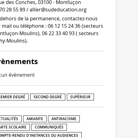
ue des Conches, 03100 - Montluçon
70 28 55 89 / allier@sudeducation.org
dehors de la per­ma­nence, contactez-​nous
 mail ou télé­phone : 06 12 15 24 36 (sec­teurs
tluçon-​Moulins), 06 22 33 40 93 ( sec­teurs
hy-Moulins).
vènements
cun évènement
REMIER DEGRÉ
SECOND DEGRÉ
SUPÉRIEUR
CTUALITÉS
AMIANTE
ANTIRACISME
ARTE SCOLAIRE
COMMUNIQUÉS
OMPTE-RENDU D'INSTANCES OU AUDIENCES