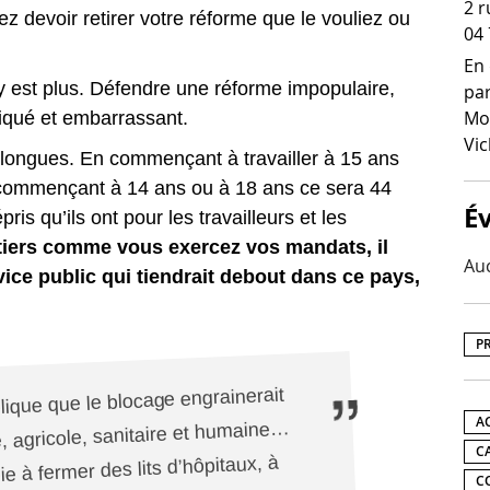
2 r
z devoir retirer votre réforme que le vouliez ou
04 
En 
y est plus. Défendre une réforme impopulaire,
par
Mon
pliqué et embarrassant.
Vic
es longues. En commençant à travailler à 15 ans
 commençant à 14 ans ou à 18 ans ce sera 44
É
ris qu’ils ont pour les travailleurs et les
tiers comme vous exercez vos mandats, il
Au
vice public qui tiendrait debout dans ce pays,
P
ique que le blocage engrainerait
A
, agricole, sanitaire et humaine…
C
 à fermer des lits d’hôpitaux, à
C