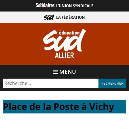
Aller
L'UNION SYNDICALE
directement
au
LA FÉDÉRATION
contenu
ALLIER
MENU
Place de la Poste à Vichy