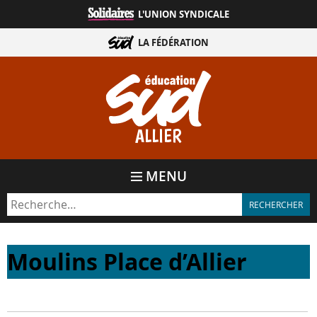
Aller
L'UNION SYNDICALE
directement
au
LA FÉDÉRATION
contenu
ALLIER
MENU
Moulins Place d’Allier