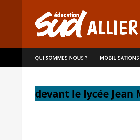
Aller
directement
au
ALLIER
contenu
QUI SOMMES-​NOUS ?
MOBILISATIONS
devant le lycée Jean