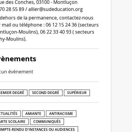
ue des Conches, 03100 - Montluçon
70 28 55 89 / allier@sudeducation.org
dehors de la per­ma­nence, contactez-​nous
 mail ou télé­phone : 06 12 15 24 36 (sec­teurs
tluçon-​Moulins), 06 22 33 40 93 ( sec­teurs
hy-Moulins).
vènements
cun évènement
REMIER DEGRÉ
SECOND DEGRÉ
SUPÉRIEUR
CTUALITÉS
AMIANTE
ANTIRACISME
ARTE SCOLAIRE
COMMUNIQUÉS
OMPTE-RENDU D'INSTANCES OU AUDIENCES