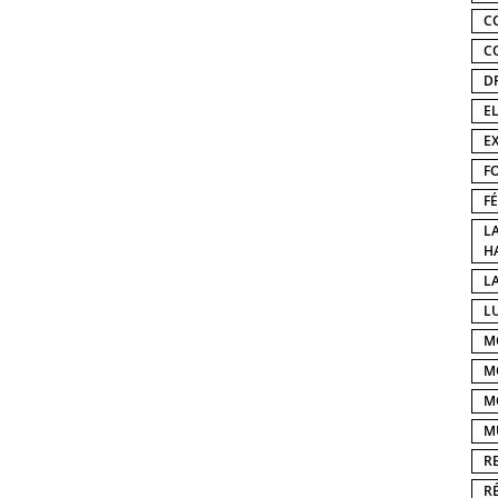
C
C
D
E
E
F
F
L
H
LA
L
M
M
M
M
R
R