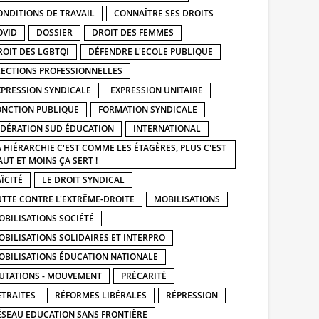
ONDITIONS DE TRAVAIL
CONNAÎTRE SES DROITS
OVID
DOSSIER
DROIT DES FEMMES
ROIT DES LGBTQI
DÉFENDRE L'ECOLE PUBLIQUE
LECTIONS PROFESSIONNELLES
XPRESSION SYNDICALE
EXPRESSION UNITAIRE
ONCTION PUBLIQUE
FORMATION SYNDICALE
ÉDÉRATION SUD ÉDUCATION
INTERNATIONAL
A HIÉRARCHIE C'EST COMME LES ÉTAGÈRES, PLUS C'EST
AUT ET MOINS ÇA SERT !
ÏCITÉ
LE DROIT SYNDICAL
UTTE CONTRE L'EXTRÊME-DROITE
MOBILISATIONS
OBILISATIONS SOCIÉTÉ
OBILISATIONS SOLIDAIRES ET INTERPRO
OBILISATIONS ÉDUCATION NATIONALE
UTATIONS - MOUVEMENT
PRÉCARITÉ
ETRAITES
RÉFORMES LIBÉRALES
RÉPRESSION
ÉSEAU EDUCATION SANS FRONTIÈRE