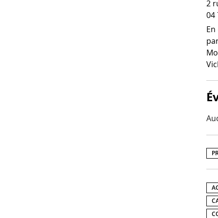
2 r
04 
En 
par
Mon
Vic
É
Au
P
A
C
C