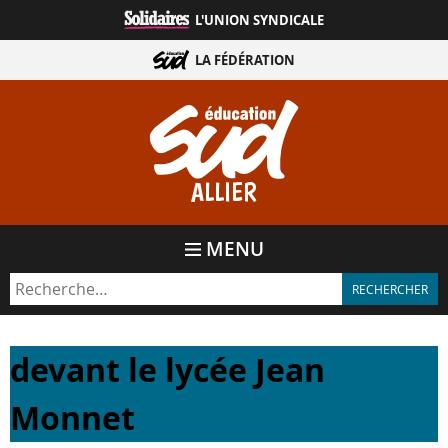
Aller
L'UNION SYNDICALE
directement
au
LA FÉDÉRATION
contenu
ALLIER
MENU
devant le lycée Jean
Monnet