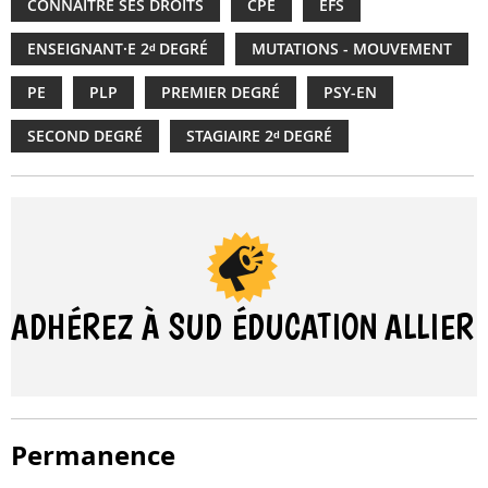
CONNAÎTRE SES DROITS
CPE
EFS
ENSEIGNANT·E 2ᵈ DEGRÉ
MUTATIONS - MOUVEMENT
PE
PLP
PREMIER DEGRÉ
PSY-EN
SECOND DEGRÉ
STAGIAIRE 2ᵈ DEGRÉ
ADHÉREZ À SUD ÉDUCATION
ALLIER
Permanence