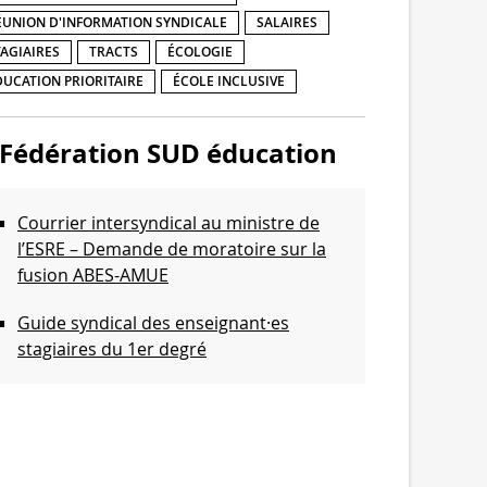
ÉUNION D'INFORMATION SYNDICALE
SALAIRES
TAGIAIRES
TRACTS
ÉCOLOGIE
DUCATION PRIORITAIRE
ÉCOLE INCLUSIVE
Fédération SUD éducation
Courrier intersyndical au ministre de
l’ESRE – Demande de moratoire sur la
fusion ABES-AMUE
Guide syndical des enseignant·es
stagiaires du 1er degré
Communiqué de l’intersyndicale de
l’Enseignement supérieur et de la
Recherche