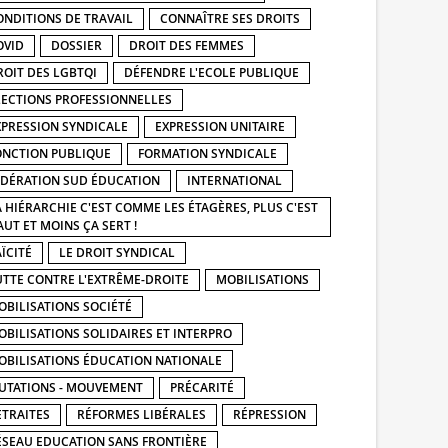
ONDITIONS DE TRAVAIL
CONNAÎTRE SES DROITS
OVID
DOSSIER
DROIT DES FEMMES
ROIT DES LGBTQI
DÉFENDRE L'ECOLE PUBLIQUE
LECTIONS PROFESSIONNELLES
XPRESSION SYNDICALE
EXPRESSION UNITAIRE
ONCTION PUBLIQUE
FORMATION SYNDICALE
ÉDÉRATION SUD ÉDUCATION
INTERNATIONAL
A HIÉRARCHIE C'EST COMME LES ÉTAGÈRES, PLUS C'EST
AUT ET MOINS ÇA SERT !
ÏCITÉ
LE DROIT SYNDICAL
UTTE CONTRE L'EXTRÊME-DROITE
MOBILISATIONS
OBILISATIONS SOCIÉTÉ
OBILISATIONS SOLIDAIRES ET INTERPRO
OBILISATIONS ÉDUCATION NATIONALE
UTATIONS - MOUVEMENT
PRÉCARITÉ
ETRAITES
RÉFORMES LIBÉRALES
RÉPRESSION
ÉSEAU EDUCATION SANS FRONTIÈRE