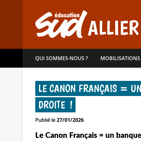
Aller
directement
au
ALLIER
contenu
QUI SOMMES-​NOUS ?
MOBILISATIONS
LE CANON FRANÇAIS = UN
DROITE !
Publié le
27/01/2026
Le Canon Français =
un banque