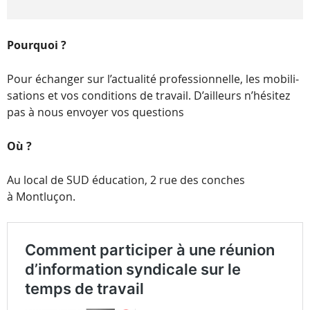
Pourquoi ?
Pour échan­ger sur l’ac­tua­lité pro­fes­sion­nelle, les mobi­li­
sa­tions et vos condi­tions de tra­vail. D’ailleurs n’hé­si­tez
pas à nous envoyer vos questions
Où ?
Au local de SUD édu­ca­tion, 2 rue des conches
à Montluçon.