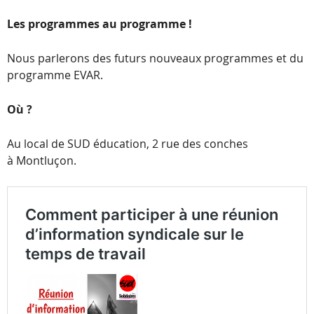
Les pro­grammes au programme !
Nous par­le­rons des futurs nou­veaux pro­grammes et du
pro­gramme EVAR.
Où ?
Au local de SUD édu­ca­tion, 2 rue des conches
à Montluçon.