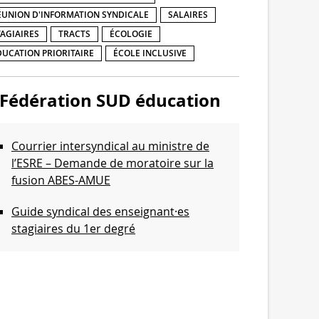
ÉUNION D'INFORMATION SYNDICALE
SALAIRES
TAGIAIRES
TRACTS
ÉCOLOGIE
DUCATION PRIORITAIRE
ÉCOLE INCLUSIVE
Fédération SUD éducation
Courrier intersyndical au ministre de
l’ESRE – Demande de moratoire sur la
fusion ABES-AMUE
Guide syndical des enseignant·es
stagiaires du 1er degré
Communiqué de l’intersyndicale de
l’Enseignement supérieur et de la
Recherche