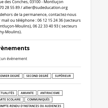
ue des Conches, 03100 - Montluçon
70 28 55 89 / allier@sudeducation.org
dehors de la per­ma­nence, contactez-​nous
 mail ou télé­phone : 06 12 15 24 36 (sec­teurs
tluçon-​Moulins), 06 22 33 40 93 ( sec­teurs
hy-Moulins).
vènements
cun évènement
REMIER DEGRÉ
SECOND DEGRÉ
SUPÉRIEUR
CTUALITÉS
AMIANTE
ANTIRACISME
ARTE SCOLAIRE
COMMUNIQUÉS
OMPTE-RENDU D'INSTANCES OU AUDIENCES