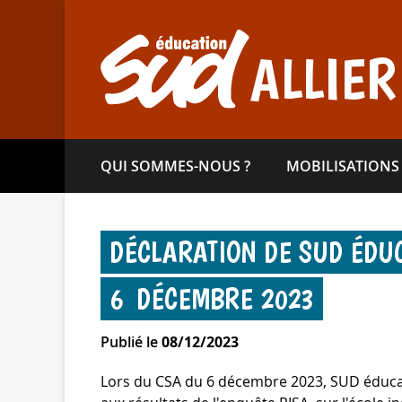
Aller
directement
au
ALLIER
contenu
QUI SOMMES-​NOUS ?
MOBILISATIONS
DÉCLARATION DE SUD ÉDU
6 DÉCEMBRE 2023
Publié le
08/12/2023
Lors du CSA du 6 décembre 2023, SUD éducat