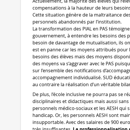
Actuellement, la majorité des élèves qui relèv
compensations à la hauteur de leurs besoin
Cette situation génère de la maltraitance de
personnels abandonnés par l’institution.
La transformation des PIAL en PAS témoigne 
gouvernement, à entendre les besoins des per
besoin de davantage de mutualisation, ils on
est en panne car les moyens attribués pour l
besoins des élèves mais des moyens disponib
des moyens va s’aggraver avec le PAS puisqu
sur l’ensemble des notifications d’accompag
accompagnement individualisé. SUD éducati
au contraire la réalisation d’un véritable bila
De plus, l’école inclusive ne pourra pas se r
disciplinaires et didactiques mais aussi sans 
personnels médico-sociaux et les AESH qui s
handicap. Or, les personnels AESH sont main
insupportable. Avec des salaires de 900 eur
très insuffisantes.
La professionnalisation 