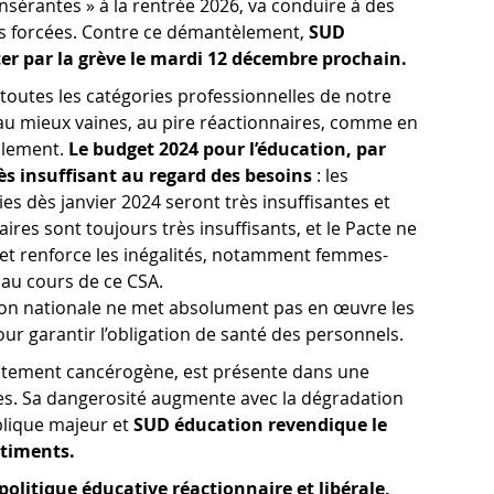
sérantes » à la rentrée 2026, va conduire à des
s forcées. Contre ce démantèlement,
SUD
ter par la grève le mardi 12 décembre prochain.
 toutes les catégories professionnelles de notre
 au mieux vaines, au pire réactionnaires, comme en
blement.
Le budget 2024 pour l’éducation, par
rès insuffisant au regard des besoins
: les
es dès janvier 2024 seront très insuffisantes et
aires sont toujours très insuffisants, et le Pacte ne
 et renforce les inégalités, notamment femmes-
au cours de ce CSA.
cation nationale ne met absolument pas en œuvre les
r garantir l’obligation de santé des personnels.
hautement cancérogène, est présente dans une
es. Sa dangerosité augmente avec la dégradation
ublique majeur et
SUD éducation revendique le
âtiments.
olitique éducative réactionnaire et libérale,