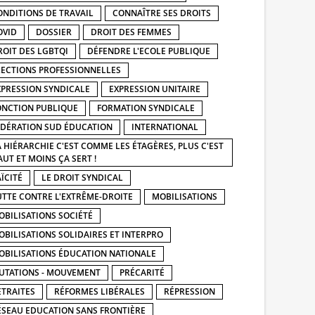
ONDITIONS DE TRAVAIL
CONNAÎTRE SES DROITS
OVID
DOSSIER
DROIT DES FEMMES
ROIT DES LGBTQI
DÉFENDRE L'ECOLE PUBLIQUE
LECTIONS PROFESSIONNELLES
XPRESSION SYNDICALE
EXPRESSION UNITAIRE
ONCTION PUBLIQUE
FORMATION SYNDICALE
ÉDÉRATION SUD ÉDUCATION
INTERNATIONAL
A HIÉRARCHIE C'EST COMME LES ÉTAGÈRES, PLUS C'EST
AUT ET MOINS ÇA SERT !
ÏCITÉ
LE DROIT SYNDICAL
UTTE CONTRE L'EXTRÊME-DROITE
MOBILISATIONS
OBILISATIONS SOCIÉTÉ
OBILISATIONS SOLIDAIRES ET INTERPRO
OBILISATIONS ÉDUCATION NATIONALE
UTATIONS - MOUVEMENT
PRÉCARITÉ
ETRAITES
RÉFORMES LIBÉRALES
RÉPRESSION
ÉSEAU EDUCATION SANS FRONTIÈRE