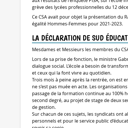
aux résultats de l'enquête PISA, sur l'école i
grève des lycées professionnelles du 12 dé
Ce CSA avait pour objet la présentation du R
égalité Hommes-Femmes pour 2021-2023.
LA DÉCLARATION DE SUD ÉDUCAT
Mesdames et Messieurs les membres du CS
Lors de sa prise de fonction, le ministre Gab
dialogue social. L’école a besoin de transfor
et ceux qui la font vivre au quotidien.
Trois mois à peine après la rentrée, on est 
ne s’est pas muée en acte. Les organisation
passage de la formation continue au 100% ho
second degré, au projet de stage de deux se
de gestion.
Sur chacun de ces sujets, les syndicats ont al
personnels et pour le service public d’éducat
revoir sa copie.