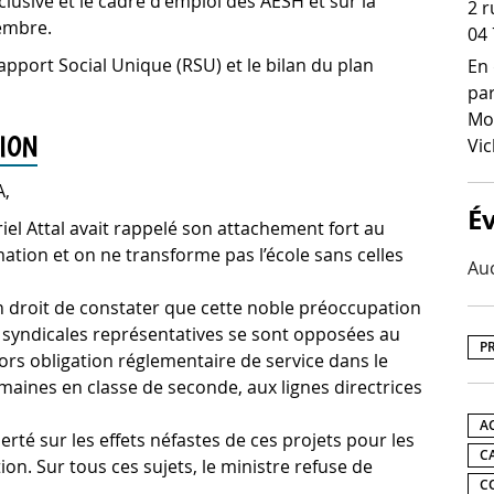
nclusive et le cadre d'emploi des AESH et sur la
2 r
cembre.
04 
apport Social Unique (RSU) et le bilan du plan
En 
par
Mon
ION
Vic
A,
É
riel Attal avait rappelé son attachement fort au
mation et on ne transforme pas l’école sans celles
Au
en droit de constater que cette noble préoccupation
s syndicales représentatives se sont opposées au
P
rs obligation réglementaire de service dans le
maines en classe de seconde, aux lignes directrices
A
erté sur les effets néfastes de ces projets pour les
C
ion. Sur tous ces sujets, le ministre refuse de
C