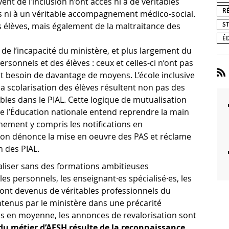
ent de l’inclusion n’ont accès ni à de véritables
R
s ni à un véritable accompagnement médico-social.
S
s élèves, mais également de la maltraitance des
É
de l’incapacité du ministère, et plus largement du
sonnels et des élèves : ceux et celles-ci n’ont pas
t besoin de davantage de moyens. L’école inclusive
a scolarisation des élèves résultent non pas des
les dans le PIAL. Cette logique de mutualisation
e l’Éducation nationale entend reprendre la main
nement y compris les notifications en
on dénonce la mise en oeuvre des PAS et réclame
n des PIAL.
éaliser sans des formations ambitieuses
les personnels, les enseignant·es spécialisé·es, les
ont devenus de véritables professionnels du
tenus par le ministère dans une précarité
os en moyenne, les annonces de revalorisation sont
du métier d’AESH résulte de la reconnaissance