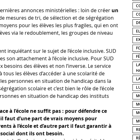
C
ernières annonces ministérielles : loin de créer
un
C
x de mesures de tri, de sélection et de ségrégation
D
oyens pour les élèves les plus fragiles, qui en ont
E
élèves via le redoublement, les groupes de niveau
E
F
t inquiétant sur le sujet de l’école inclusive. SUD
F
s son attachement à l’école inclusive. Pour SUD
L
ux besoins des élèves et non l’inverse. Le service
H
à tous les élèves d’accéder à une scolarité de
LA
t les personnes en situation de handicap dans la
L
égrégation scolaire et c’est bien le rôle de l’école
ersonnes en situation de handicap des instituts
M
M
ace à l’école ne suffit pas : pour défendre ce
M
 il faut d’une part de vrais moyens pour
M
ents à l’école et d’autre part il faut garantir à
R
ocial dont ils ont besoin.
R